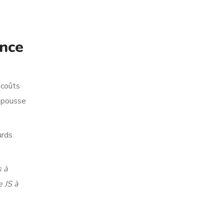
ence
 coûts
e pousse
urds
s à
e JS à