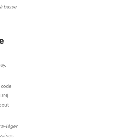
 à basse
e
ay,
u code
CDN).
 peut
ra-léger
zaines