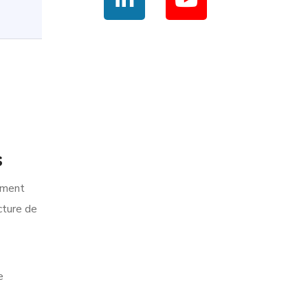
s
ement
cture de
e