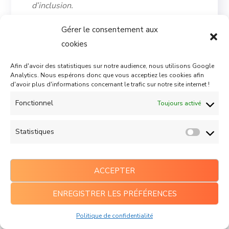
d’inclusion.
Gérer le consentement aux
Protection des
cookies
données et respect de
Afin d'avoir des statistiques sur notre audience, nous utilisons Google
Analytics. Nous espérons donc que vous acceptiez les cookies afin
la vie privée
d'avoir plus d'informations concernant le trafic sur notre site internet !
Fonctionnel
La captation vocale ou gestuelle implique la
Toujours activé
collecte d’informations sensible. Les
Statistiques
entreprises doivent garantir un traitement
local et sécurisé des données
L’edge AI (IA locale) et le chiffrement en
ACCEPTER
temps réel s’imposent comme standards
ENREGISTRER LES PRÉFÉRENCES
éthiques de conception.
Exemple concret
: Apple traite désormais
Politique de confidentialité